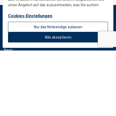
unser Angebot auf das zuzuschneiden, was Sie suchen.
Cookies-Einstellungen
DEKMETAL
Nur das Notwendige zulassen
Impressum
Über uns
Alle akzeptieren
Standardfarben
News
DOWNLOAD
Dokumente
Fassadenkatalog
LINKS
dekmetal.cz