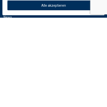
Über uns
Alle akzeptieren
Standardfarben
News
DOWNLOAD
Dokumente
Fassadenkatalog
LINKS
dekmetal.cz
dekmetal.com
Brauchst du Hilfe?
Kontaktiere uns:
info
@
dekmetal.
de